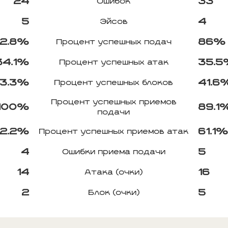
24
33
Ошибок
5
4
Эйсов
2.8%
86%
Процент успешных подач
34.1%
35.
Процент успешных атак
3.3%
41.6
Процент успешных блоков
Процент успешных приемов
100%
89.1
подачи
2.2%
61.1
Процент успешных приемов атак
4
5
Ошибки приема подачи
14
16
Атака (очки)
2
5
Блок (очки)