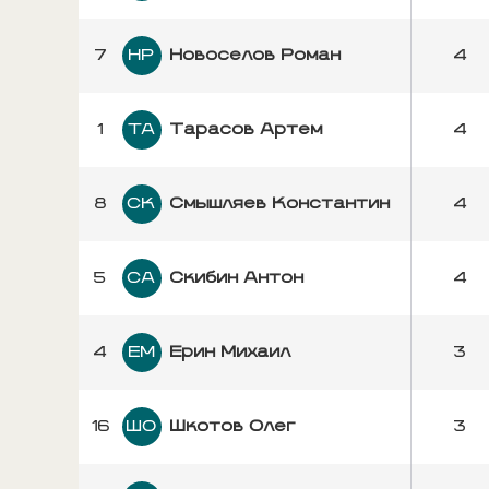
7
НР
Новоселов Роман
4
1
ТА
Тарасов Артем
4
8
СК
Смышляев Константин
4
5
СА
Скибин Антон
4
4
ЕМ
Ерин Михаил
3
16
ШО
Шкотов Олег
3