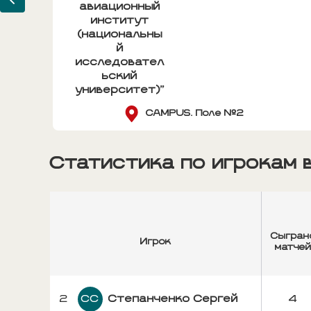
й
авиационный
институт
ны
(национальны
й
ел
исследовател
ьский
)"
университет)"
CAMPUS. Поле №2
Статистика по игрокам 
Сыгран
Игрок
матче
2
СС
Степанченко Сергей
4