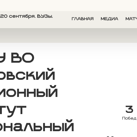
20 сентября. ВУЗы.
ГЛАВНАЯ
МЕДИА
МАТ
У ВО
овский
ионный
тут
3
Побед
ональный