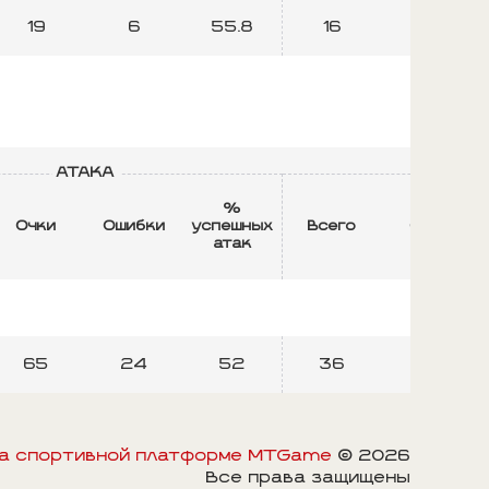
19
6
55.8
16
7
АТАКА
БЛ
%
Очки
Ошибки
успешных
Всего
Очки
атак
65
24
52
36
12
на спортивной платформе MTGame
© 2026
Все права защищены