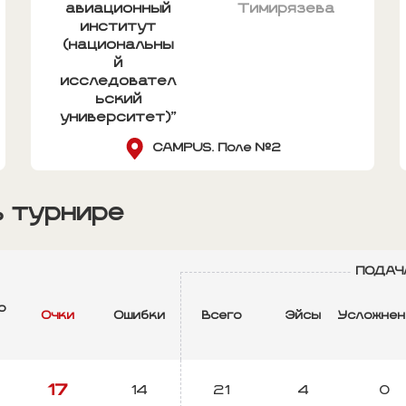
авиационный
Тимирязева
институт
(национальны
й
исследовател
ьский
университет)"
CAMPUS. Поле №2
в турнире
ПОДАЧ
о
Очки
Ошибки
Всего
Эйсы
Усложне
й
17
14
21
4
0