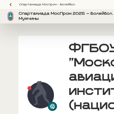
Спартакиада Моспром - Волейбол
Спартакиада МосПром 2025 — Волейбол. 
Мужчины
ФГБО
"Моск
авиац
инсти
(наци