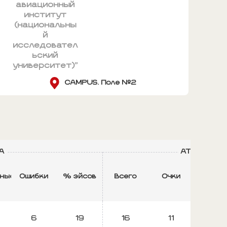
авиационный
институт
(национальны
й
исследовател
ьский
университет)"
CAMPUS. Поле №2
А
АТАКА
нные
Ошибки
% эйсов
Всего
Очки
Ошибк
6
19
16
11
4