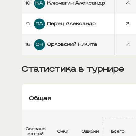
10
КА
Ключагин Александр
4
9
ПА
Перец Александр
3
16
ОН
Орловский Никита
4
Статистика в турнире
Общая
Сыграно
Очки
Ошибки
Всего
матчей