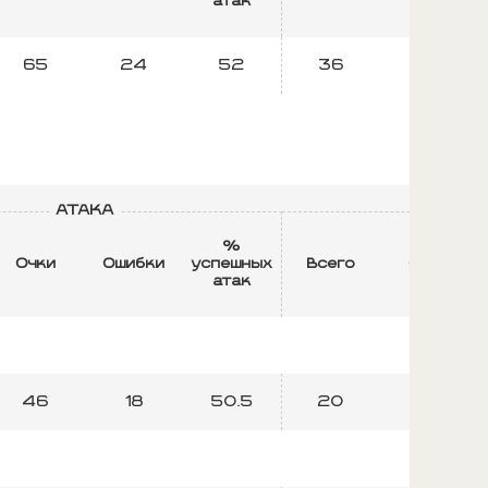
атак
65
24
52
36
12
АТАКА
БЛ
%
Очки
Ошибки
успешных
Всего
Очки
атак
46
18
50.5
20
5