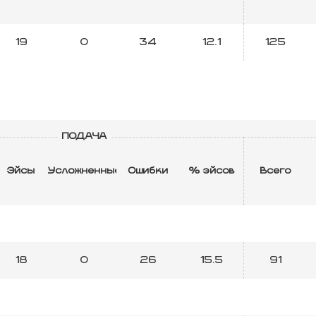
19
0
34
12.1
125
ПОДАЧА
Эйсы
Усложненные
Ошибки
% эйсов
Всего
18
0
26
15.5
91