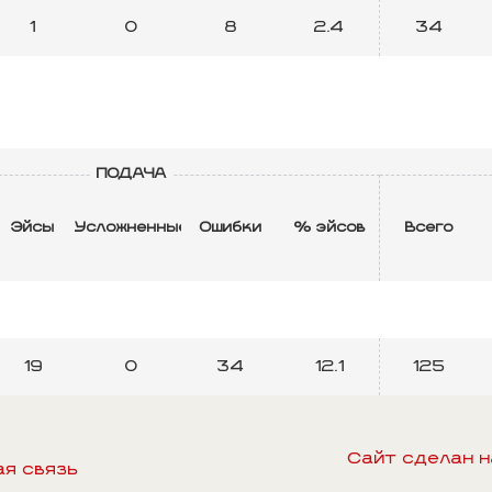
1
0
8
2.4
34
ПОДАЧА
Эйсы
Усложненные
Ошибки
% эйсов
Всего
19
0
34
12.1
125
Сайт сделан 
ая связь