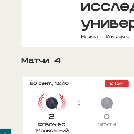
иссле
униве
Москва
10 игроков
Матчи
4
20 сент.,
13:40
Р
2 ТУР
:
2
0
ФГБОУ ВО
МГУТУ
й
"Московский