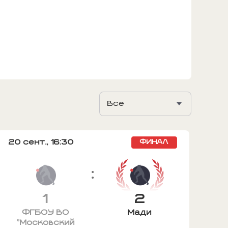
Все
20 сент.,
16:30
ФИНАЛ
:
1
2
ФГБОУ ВО
Мади
"Московский