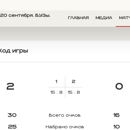
20 сентября. ВУЗы.
ГЛАВНАЯ
МЕДИА
МАТ
Ход игры
1
2
2
0
15 : 8
15 : 8
30
16
Всего очков
25
10
Набрано очков