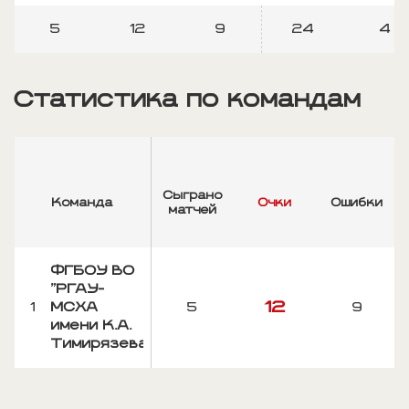
5
12
9
24
4
Статистика по командам
Сыграно
Команда
Очки
Ошибки
матчей
ФГБОУ ВО
"РГАУ-
12
1
МСХА
5
9
имени К.А.
Тимирязева"