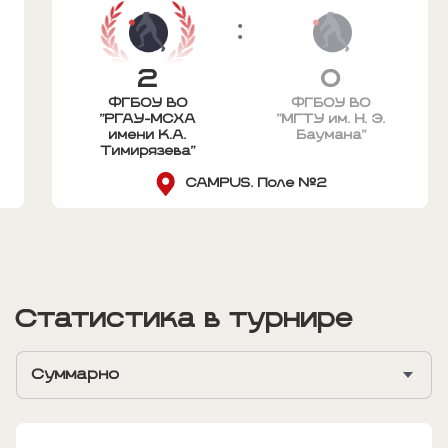
:
2
0
ФГБОУ ВО
ФГБОУ ВО
"РГАУ-МСХА
"МГТУ им. Н. Э.
имени К.А.
Баумана"
Тимирязева"
CAMPUS. Поле №2
Статистика в турнире
Суммарно