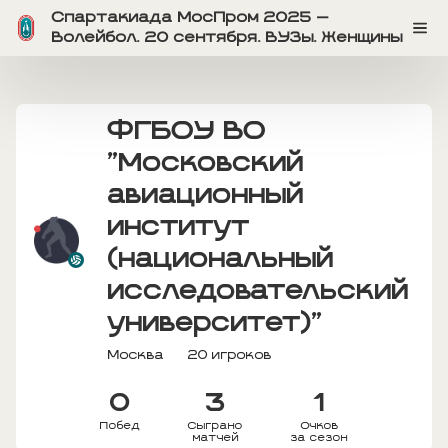
Спартакиада МосПром 2025 —
Волейбол. 20 сентября. ВУЗы. Женщины
ФГБОУ ВО
"Московский
авиационный
институт
(национальный
исследовательский
университет)"
Москва
20 игроков
0
3
1
Побед
Сыграно
Очков
матчей
за сезон