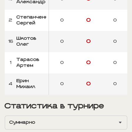
Александр
Степанченко
0
2
0
0
Сергей
Шкотов
0
16
0
0
Олег
Тарасов
0
1
0
0
Артем
Ерин
0
4
0
0
Михаил
Статистика в турнире
Суммарно