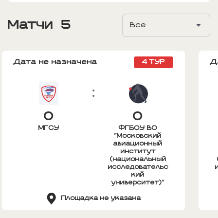
Матчи
5
Все
Дата не назначена
Д
4 ТУР
:
0
0
МГСУ
ФГБОУ ВО
"Московский
авиационный
институт
(национальный
исследовательс
кий
университет)"
Площадка не указана