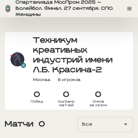
Спартакиада МосПром 2025 —
Волейбол. Финал. 27 сентября. СПО.
Женщины
Техникум
креативных
индустрий имени
Л.Б. Красина-2
Москва
8 игроков
0
0
0
Побед
Сыграно
Очков
матчей
за сезон
Матчи
0
Все