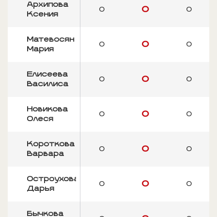
Архипова
0
0
0
Ксения
Матевосян
0
0
0
Мария
Елисеева
0
0
0
Василиса
Новикова
0
0
0
Олеся
Короткова
0
0
0
Варвара
Остроухова
0
0
0
Дарья
Бычкова