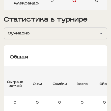
0
0
0
Александра
Статистика в турнире
Суммарно
Общая
Сыграно
Очки
Ошибки
Всего
Эйсы
матчей
0
0
0
0
0