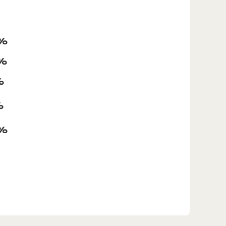
9%
2%
%
%
2%