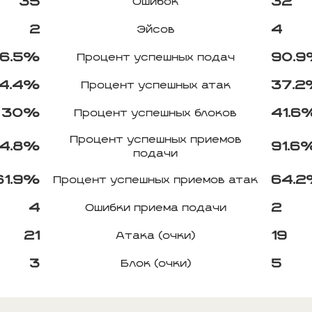
35
32
Ошибок
2
4
Эйсов
6.5%
90.
Процент успешных подач
4.4%
37.
Процент успешных атак
30%
41.6
Процент успешных блоков
Процент успешных приемов
4.8%
91.6
подачи
61.9%
64.
Процент успешных приемов атак
4
2
Ошибки приема подачи
21
19
Атака (очки)
3
5
Блок (очки)