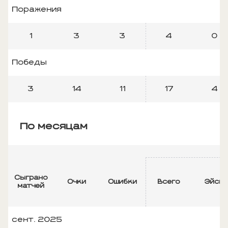
Поражения
1
3
3
4
0
Победы
3
14
11
17
4
По месяцам
Сыграно
Очки
Ошибки
Всего
Эйсы
матчей
сент. 2025