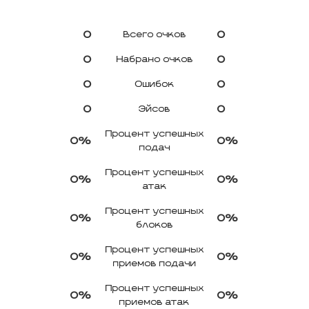
0
0
Всего очков
0
0
Набрано очков
0
0
Ошибок
0
0
Эйсов
Процент успешных
0%
0%
подач
Процент успешных
0%
0%
атак
Процент успешных
0%
0%
блоков
Процент успешных
0%
0%
приемов подачи
Процент успешных
0%
0%
приемов атак