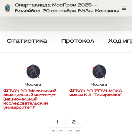
Спартакиада МосПром 2025 —
Волейбол. 20 сентября. ВУЗы. Женщины
Статистика
Протокол
Ход иг
Москва
Москва
ФГБОУ ВО "Московский
ФГБОУ ВО "РГАУ-МСХА
авиационный институт
имени К.А. Тимирязева"
(национальный
исследовательский
университет)"
1
2